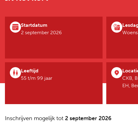
Startdatum
Lesda
2 september 2026
Woensd
Leeftijd
Locati
55 t/m 99 jaar
CKB, B
EH, B
Inschrijven mogelijk tot
2 september 2026