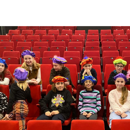
Cursussen
Over CKB
Onderwijs
S