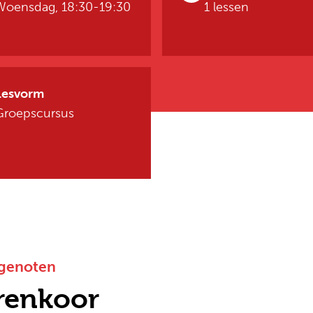
Woensdag, 18:30-19:30
1 lessen
Lesvorm
Groepscursus
sgenoten
renkoor