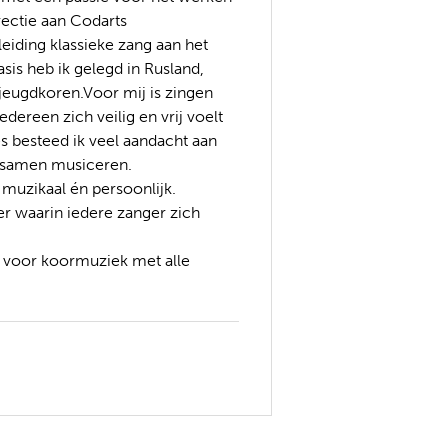
rectie aan Codarts
iding klassieke zang aan het
sis heb ik gelegd in Rusland,
 jeugdkoren.Voor mij is zingen
dereen zich veilig en vrij voelt
es besteed ik veel aandacht aan
n samen musiceren.
 muzikaal én persoonlijk.
er waarin iedere zanger zich
de voor koormuziek met alle