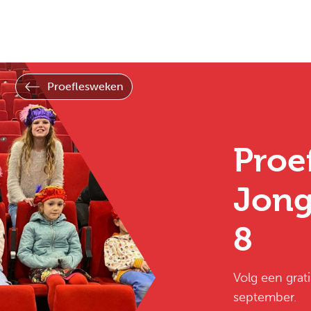
amenwerkingen
Mijn gegevens
Proeflesweken
Proe
Jong
8
Volg een grat
september.