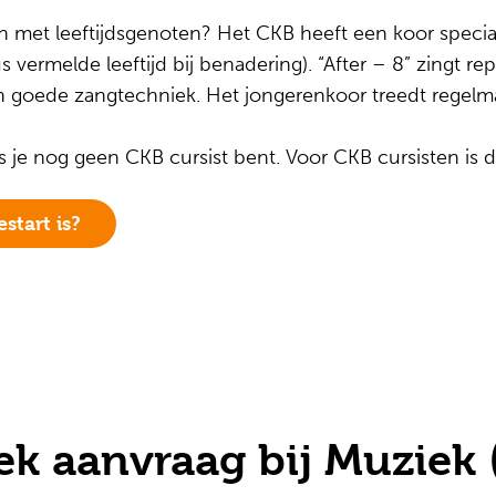
n met leeftijdsgenoten? Het CKB heeft een koor specia
s vermelde leeftijd bij benadering). “After – 8” zingt r
n goede zangtechniek. Het jongerenkoor treedt regelma
s je nog geen CKB cursist bent. Voor CKB cursisten is d
start is?
ek aanvraag bij Muziek 