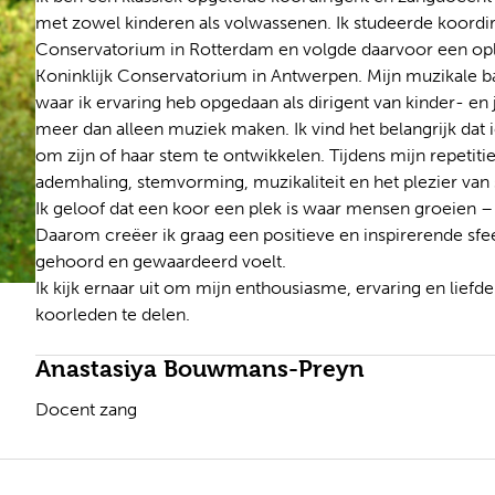
met zowel kinderen als volwassenen. Ik studeerde koordi
Conservatorium in Rotterdam en volgde daarvoor een ople
Koninklijk Conservatorium in Antwerpen. Mijn muzikale ba
waar ik ervaring heb opgedaan als dirigent van kinder- en
meer dan alleen muziek maken. Ik vind het belangrijk dat ie
om zijn of haar stem te ontwikkelen. Tijdens mijn repetiti
ademhaling, stemvorming, muzikaliteit en het plezier va
Ik geloof dat een koor een plek is waar mensen groeien –
Daarom creëer ik graag een positieve en inspirerende sfe
gehoord en gewaardeerd voelt.
Ik kijk ernaar uit om mijn enthousiasme, ervaring en lief
koorleden te delen.
Anastasiya Bouwmans-Preyn
Docent zang