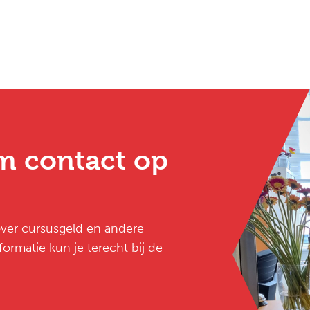
m contact op
 over cursusgeld en andere
ormatie kun je terecht bij de