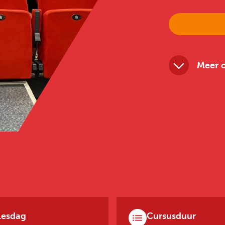
Meer o
Lesdag
Cursusduur