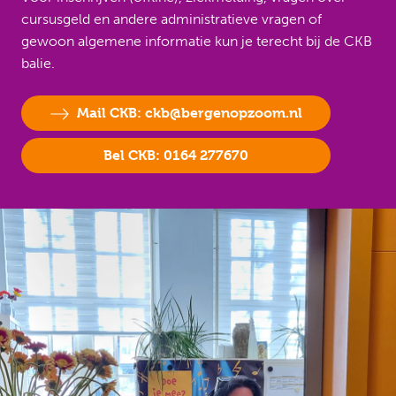
cursusgeld en andere administratieve vragen of
gewoon algemene informatie kun je terecht bij de CKB
balie.
Mail CKB: ckb@bergenopzoom.nl
Bel CKB: 0164 277670