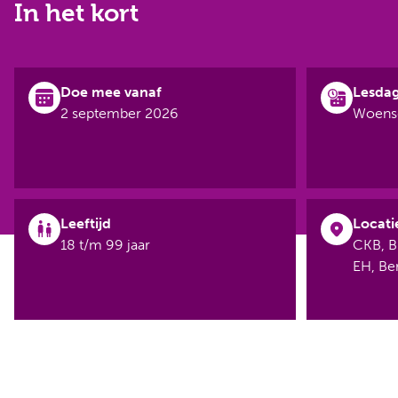
In het kort
Doe mee vanaf
Lesda
2 september 2026
Woensd
Leeftijd
Locati
18 t/m 99 jaar
CKB, B
EH, B