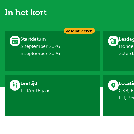
In het kort
Je kunt kiezen
Startdatum
Lesda
3 september 2026
Donder
5 september 2026
Zaterd
Leeftijd
Locati
10 t/m 18 jaar
CKB, B
EH, B