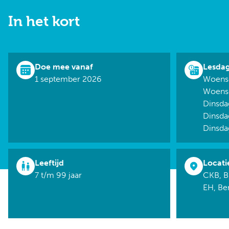
In het kort
Doe mee vanaf
Lesda
1 september 2026
Woensd
Woensd
Dinsda
Dinsda
Dinsda
Leeftijd
Locati
7 t/m 99 jaar
CKB, B
EH, B