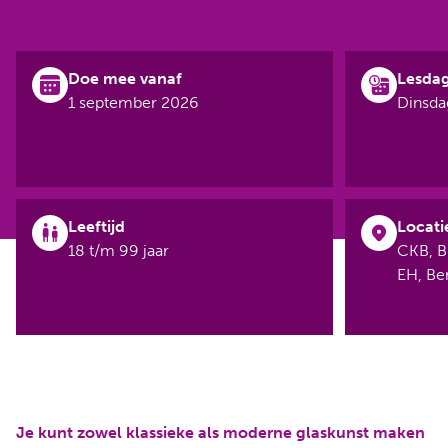
Doe mee vanaf
Lesda
1 september 2026
Dinsda
Leeftijd
Locati
18 t/m 99 jaar
CKB, B
EH, B
Je kunt zowel klassieke als moderne glaskunst maken