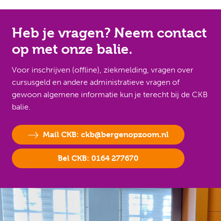
Heb je vragen? Neem contact
op met onze balie.
Voor inschrijven (offline), ziekmelding, vragen over
cursusgeld en andere administratieve vragen of
gewoon algemene informatie kun je terecht bij de CKB
balie.
Mail CKB: ckb@bergenopzoom.nl
Bel CKB: 0164 277670