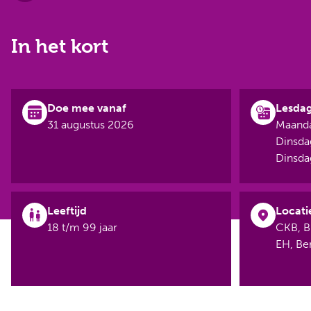
In het kort
Doe mee vanaf
Lesda
31 augustus 2026
Maanda
Dinsda
Dinsda
Leeftijd
Locati
18 t/m 99 jaar
CKB, B
EH, B