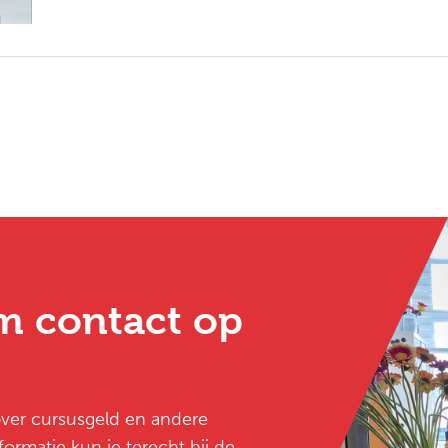
m contact op
 over cursusgeld en andere
ormatie kun je terecht bij de