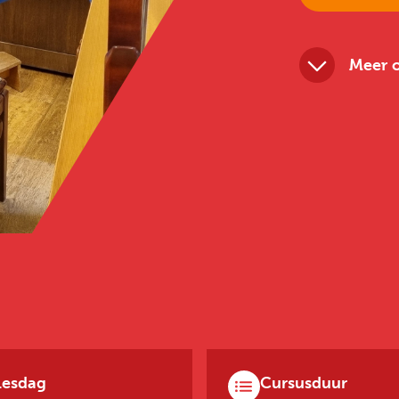
Meer o
Lesdag
Cursusduur