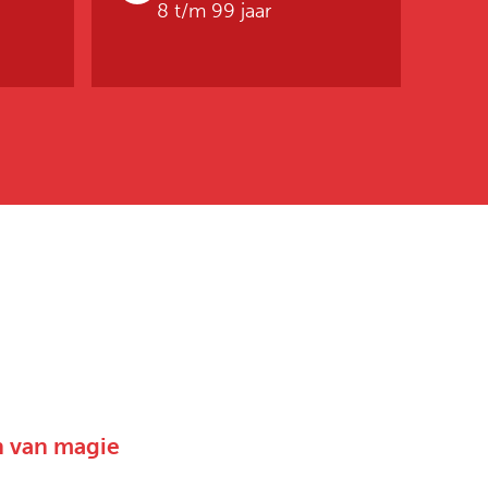
8 t/m 99 jaar
on van magie