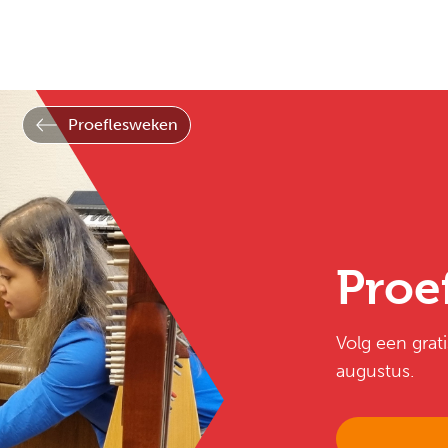
amenwerkingen
Mijn gegevens
Proeflesweken
Proe
Volg een grat
augustus.