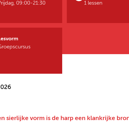
Vrijdag, 09:00-21:30
1 lessen
Lesvorm
Groepscursus
2026
n sierlijke vorm is de harp een klankrijke br