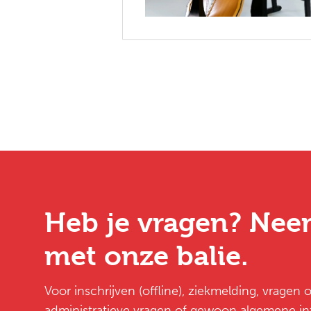
Heb je vragen? Nee
met onze balie.
Voor inschrijven (offline), ziekmelding, vragen
administratieve vragen of gewoon algemene inf