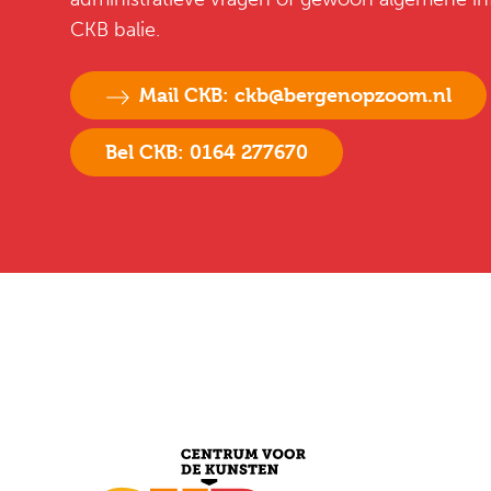
CKB balie.
Mail CKB: ckb@bergenopzoom.nl
Bel CKB: 0164 277670