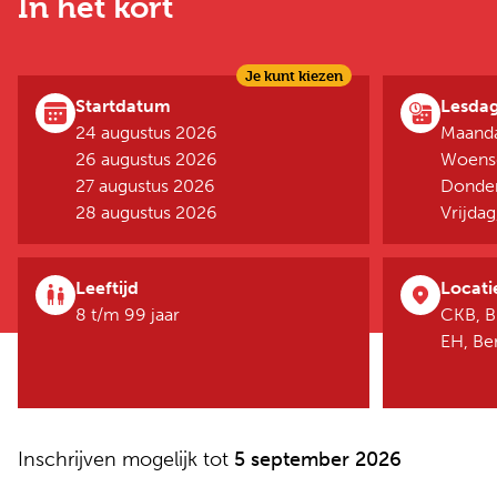
In het kort
Je kunt kiezen
Startdatum
Lesda
24 augustus 2026
Maanda
26 augustus 2026
Woensd
27 augustus 2026
Donder
28 augustus 2026
Vrijda
Leeftijd
Locati
8 t/m 99 jaar
CKB, B
EH, B
Inschrijven mogelijk tot
5 september 2026