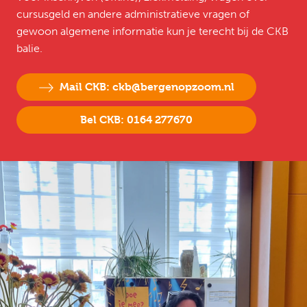
cursusgeld en andere administratieve vragen of
gewoon algemene informatie kun je terecht bij de CKB
balie.
Mail CKB: ckb@bergenopzoom.nl
Bel CKB: 0164 277670