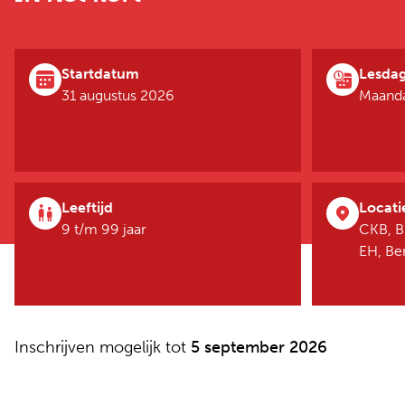
Startdatum
Lesda
31 augustus 2026
Maanda
Leeftijd
Locati
9 t/m 99 jaar
CKB, B
EH, B
Inschrijven mogelijk tot
5 september 2026