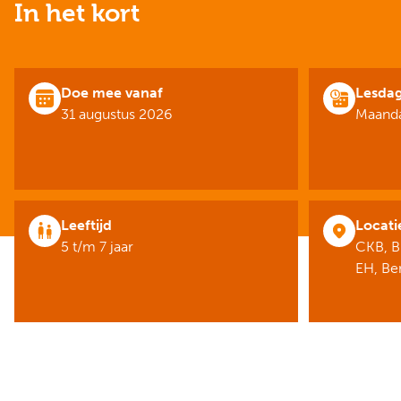
In het kort
Doe mee vanaf
Lesda
31 augustus 2026
Maanda
Leeftijd
Locati
5 t/m 7 jaar
CKB, B
EH, B