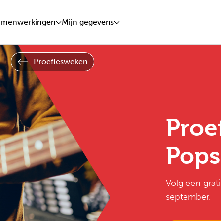
amenwerkingen
Mijn gegevens
Proeflesweken
Proe
Pops
Volg een grat
september.