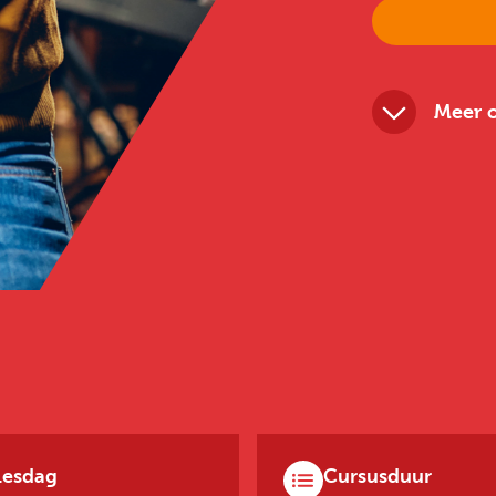
Meer o
Lesdag
Cursusduur