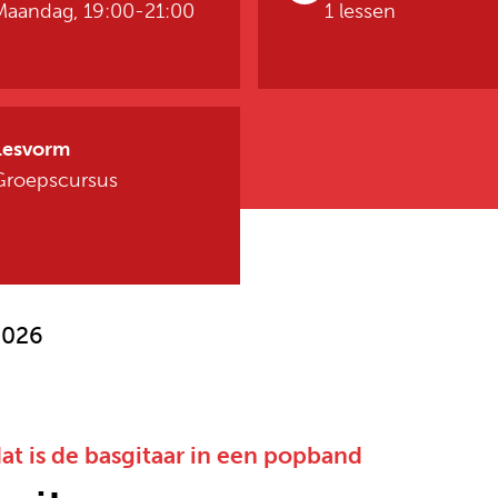
Maandag, 19:00-21:00
1 lessen
Lesvorm
Groepscursus
2026
dat is de basgitaar in een popband