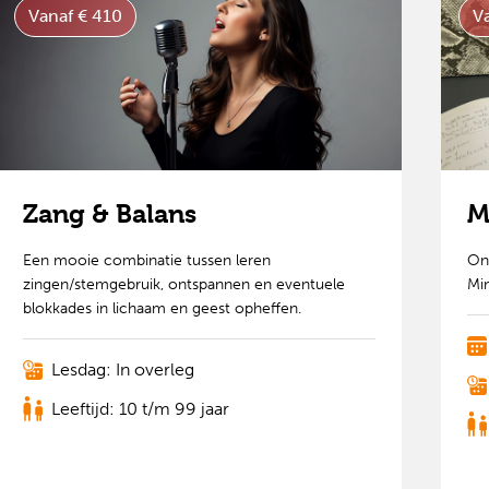
Vanaf € 410
V
Zang & Balans
M
Een mooie combinatie tussen leren
On
zingen/stemgebruik, ontspannen en eventuele
Min
blokkades in lichaam en geest opheffen.
Lesdag: In overleg
Leeftijd: 10 t/m 99 jaar