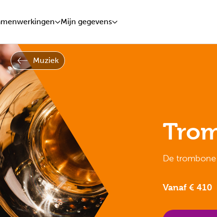
amenwerkingen
Mijn gegevens
Muziek
Tro
De trombone 
Vanaf € 410