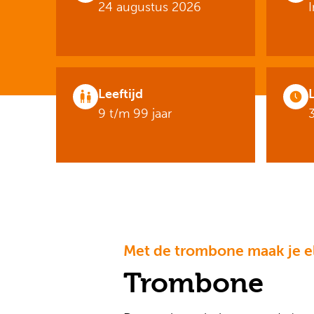
24 augustus 2026
Leeftijd
9 t/m 99 jaar
Met de trombone maak je el
Trombone