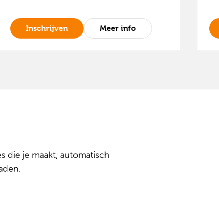
Inschrijven
Meer info
es die je maakt, automatisch
oaden
.