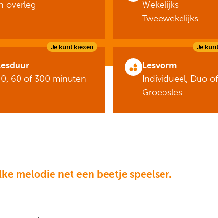
In overleg
Wekelijks
Tweewekelijks
Je kunt kiezen
Je kunt
Lesduur
Lesvorm
30, 60 of 300 minuten
Individueel, Duo of
Groepsles
ke melodie net een beetje speelser.