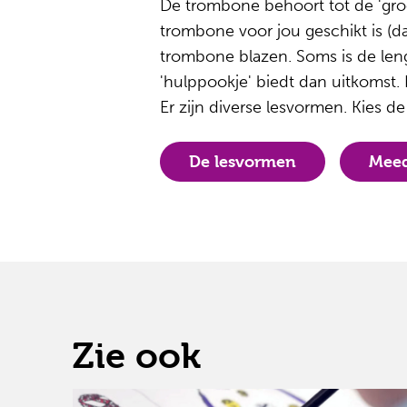
De trombone behoort tot de 'gro
trombone voor jou geschikt is (da
trombone blazen. Soms is de leng
'hulppookje' biedt dan uitkomst.
Er zijn diverse lesvormen. Kies de 
De lesvormen
Meed
Zie ook