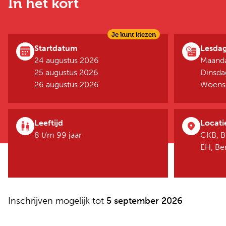
In het kort
Je kunt kiezen
Startdatum
Lesda
24 augustus 2026
Maanda
25 augustus 2026
Dinsda
26 augustus 2026
Woensd
Leeftijd
Locati
8 t/m 99 jaar
CKB, B
EH, B
Inschrijven mogelijk tot
5 september 2026