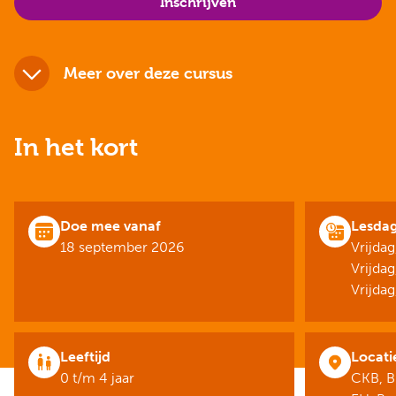
Inschrijven
Meer over deze cursus
In het kort
Doe mee vanaf
Lesda
18 september 2026
Vrijdag
Vrijda
Vrijda
Leeftijd
Locati
0 t/m 4 jaar
CKB, B