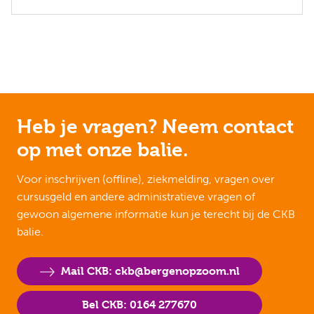
Heb je vragen? Neem contact
op met onze balie.
Voor inschrijven (offline), ziekmelding, vragen over
cursusgeld en andere administratieve vragen of
gewoon algemene informatie kun je terecht bij de CKB
balie.
Mail CKB: ckb@bergenopzoom.nl
Bel CKB: 0164 277670