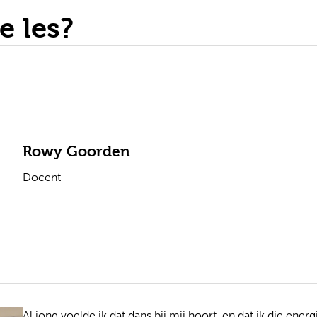
e les?
Rowy Goorden
Docent
Al jong voelde ik dat dans bij mij hoort, en dat ik die ene