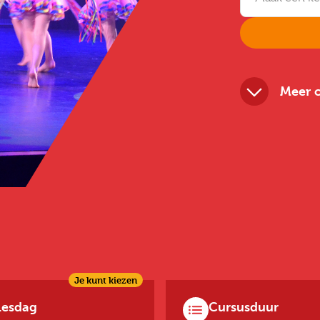
Meer o
Je kunt kiezen
Lesdag
Cursusduur