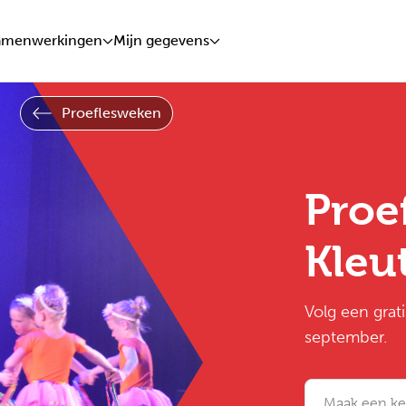
amenwerkingen
Mijn gegevens
Proeflesweken
Proe
Kleu
Volg een grat
september.