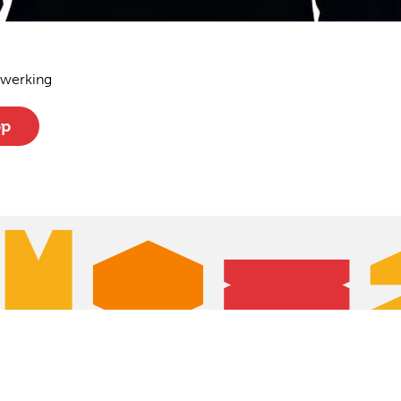
nwerking
op