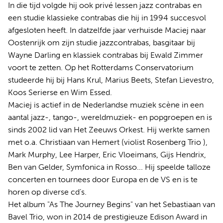
In die tijd volgde hij ook privé lessen jazz contrabas en
een studie klassieke contrabas die hij in 1994 succesvol
afgesloten heeft. In datzelfde jaar verhuisde Maciej naar
Oostenrijk om zijn studie jazzcontrabas, basgitaar bij
Wayne Darling en klassiek contrabas bij Ewald Zimmer
voort te zetten. Op het Rotterdams Conservatorium
studeerde hij bij Hans Krul, Marius Beets, Stefan Lievestro,
Koos Serierse en Wim Essed.
Maciej is actief in de Nederlandse muziek scène in een
aantal jazz-, tango-, wereldmuziek- en popgroepen en is
sinds 2002 lid van Het Zeeuws Orkest. Hij werkte samen
met o.a. Christiaan van Hemert (violist Rosenberg Trio ),
Mark Murphy, Lee Harper, Eric Vloeimans, Gijs Hendrix,
Ben van Gelder, Symfonica in Rosso... Hij speelde talloze
concerten en tournees door Europa en de VS en is te
horen op diverse cd’s.
Het album "As The Journey Begins" van het Sebastiaan van
Bavel Trio, won in 2014 de prestigieuze Edison Award in