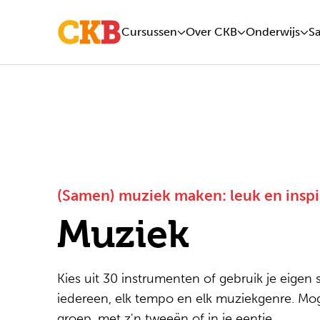
Cursussen
Over CKB
Onderwijs
S
(Samen) muziek maken: leuk en inspi
Muziek
Kies uit 30 instrumenten of gebruik je eigen 
iedereen, elk tempo en elk muziekgenre. Moge
groep, met z'n tweeën of in je eentje.