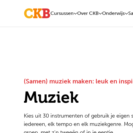
Cursussen
Over CKB
Onderwijs
S
(Samen) muziek maken: leuk en inspi
Muziek
Kies uit 30 instrumenten of gebruik je eigen 
iedereen, elk tempo en elk muziekgenre. Moge
groep, met z'n tweeën of in je eentje.