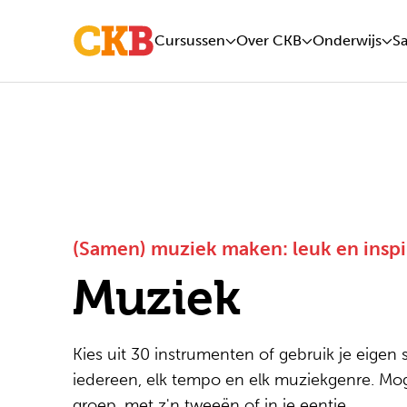
Cursussen
Over CKB
Onderwijs
S
(Samen) muziek maken: leuk en inspi
Muziek
Kies uit 30 instrumenten of gebruik je eigen 
iedereen, elk tempo en elk muziekgenre. Moge
groep, met z'n tweeën of in je eentje.